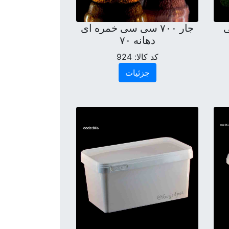
۷۰ سی
جار ۷۰۰ سی سی خمره ای
دهانه ۷۰
کد کالا:
924
جزئیات