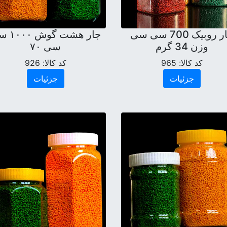
جار روبیک 700 سی سی
جار هشت گو
وزن 34 گرم
سی ۷۰
کد کالا:
965
کد کالا:
926
جزئیات
جزئیات