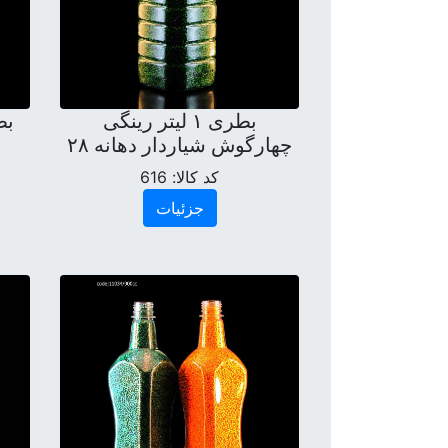
بطری ۱ لیتر رینگی
چهارگوش شیاردار دهانه ۲۸
کد کالا:
616
جزئیات