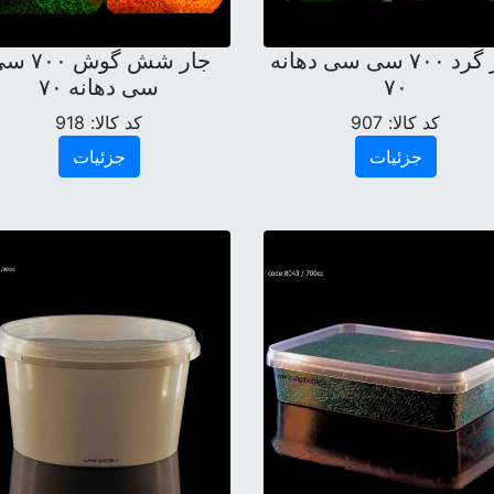
جار گرد ۷۰۰ سی سی دهانه
جار شش گوش ۰
۷۰
سی دهانه ۷۰
کد کالا:
907
کد کالا:
918
جزئیات
جزئیات