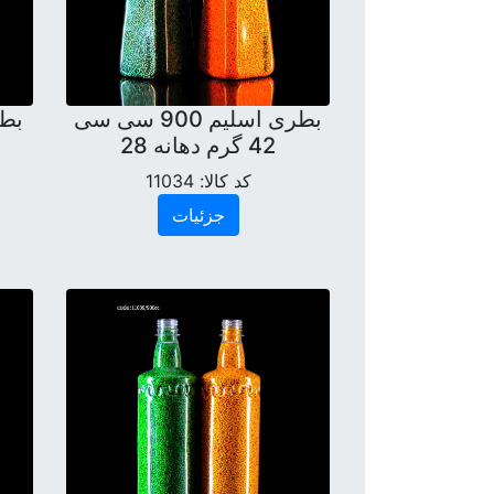
بطری اسلیم 900 سی سی
42 گرم دهانه 28
کد کالا:
11034
جزئیات