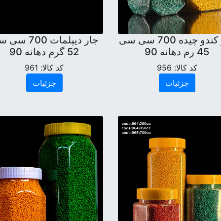
جار کندو چیده 700 سی سی
جار دیپلمات 700 
45 رم دهانه 90
52 گرم دهانه 90
کد کالا:
956
کد کالا:
961
جزئیات
جزئیات