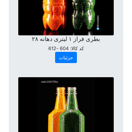
بطری فراز ۱ لیتری دهانه ۲۸
کد کالا:
604 -612
جزئیات