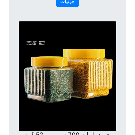
جزئیات
جار دیپلمات 700 سی سی 52 گرم