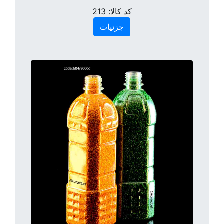
کد کالا:
213
جزئیات