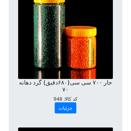
جار ۷۰۰ سی سی(۶۸۰دقیق) گرد دهانه
۷۰
کد کالا:
948
جزئیات