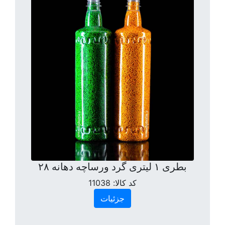
بطری ۱ لیتری گرد ورساچه دهانه ۲۸
کد کالا:
11038
جزئیات