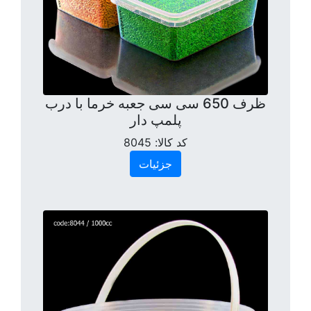
ظرف 650 سی سی جعبه خرما با درب
پلمپ دار
کد کالا:
8045
جزئیات