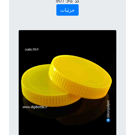
کد کالا:
901
جزئیات