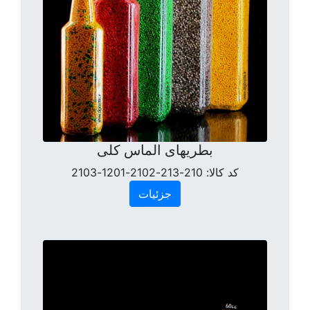
بطریهای الماس کلی
کد کالا:
210-213-2102-1201-2103
جزئیات