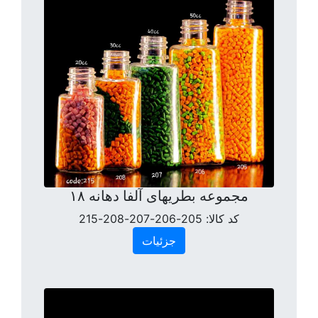
مجموعه بطریهای آلفا دهانه ۱۸
کد کالا:
205-206-207-208-215
جزئیات