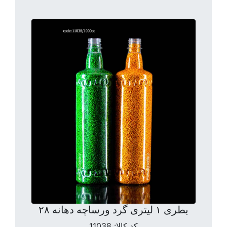
بطری ۱ لیتری گرد ورساچه دهانه ۲۸
کد کالا:
11038