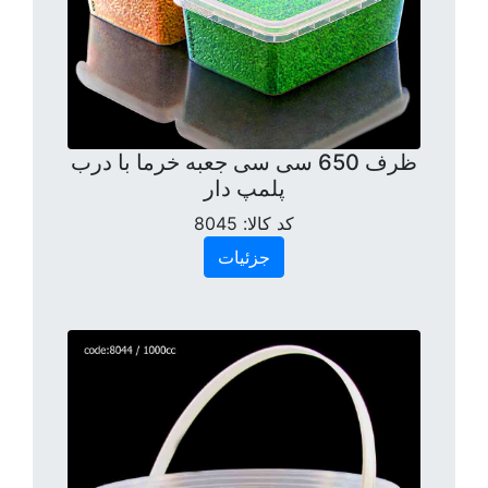
ظرف 650 سی سی جعبه خرما با درب
پلمپ دار
کد کالا:
8045
جزئیات