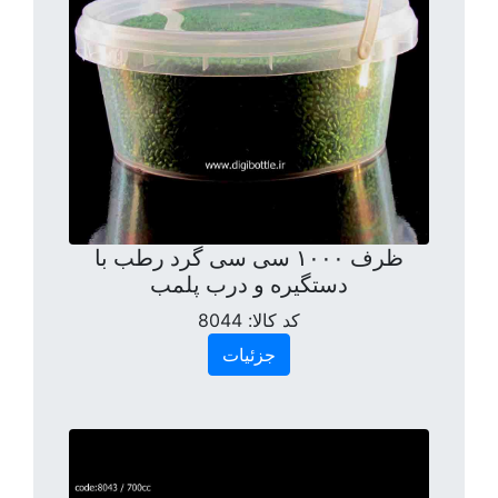
ظرف ۱۰۰۰ سی سی گرد رطب با
دستگیره و درب پلمب
کد کالا:
8044
جزئیات