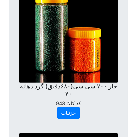
جار ۷۰۰ سی سی(۶۸۰دقیق) گرد دهانه
۷۰
کد کالا:
948
جزئیات