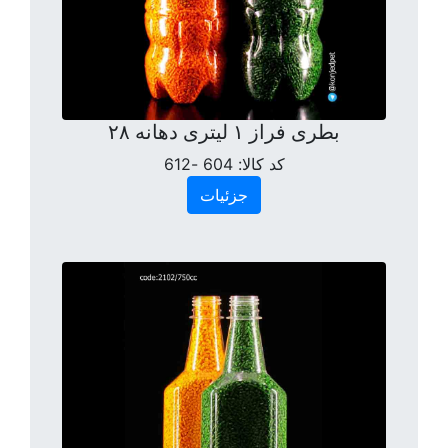
بطری فراز ۱ لیتری دهانه ۲۸
کد کالا:
604 -612
جزئیات