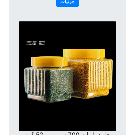
جزئیات
جار دیپلمات 700 سی سی 52 گرم