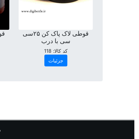
قوطی لاک پاک کن ۲۵سی
سی با درب
کد کالا:
118
جزئیات
ش