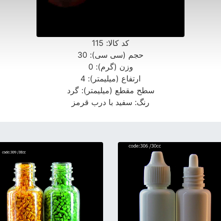
کد کالا:
115
حجم (سی سی):
30
وزن (گرم):
0
ارتفاع (میلیمتر):
4
سطح مقطع (میلیمتر):
گرد
رنگ:
سفید با درب قرمز