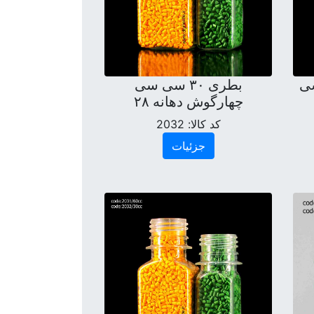
سی سی
بطری ۳۰ سی سی
چهارگوش دهانه ۲۸
کد کالا:
2032
جزئیات