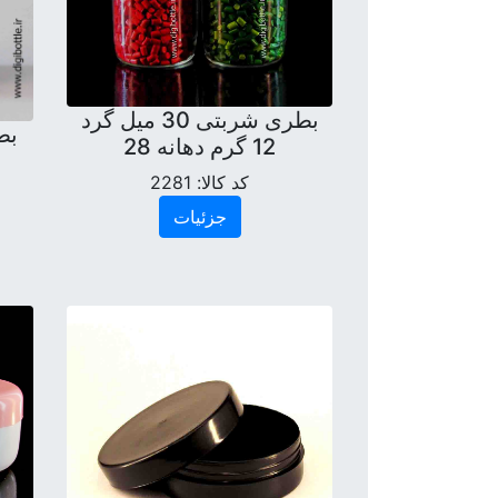
بطری شربتی 30 میل گرد
12 گرم دهانه 28
کد کالا:
2281
جزئیات