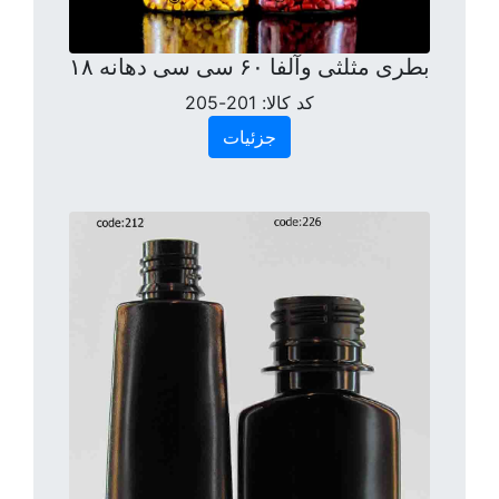
بطری مثلثی وآلفا ۶۰ سی سی دهانه ۱۸
کد کالا:
201-205
جزئیات