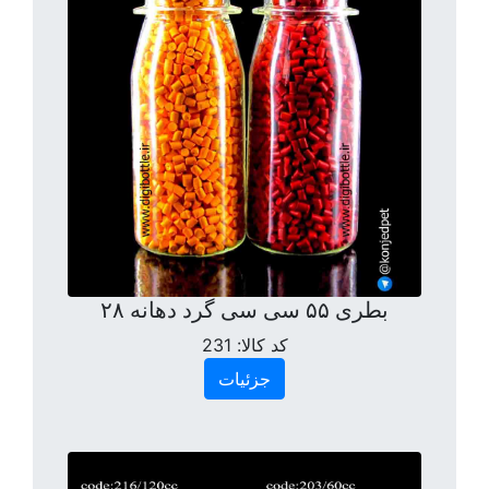
بطری ۵۵ سی سی گرد دهانه ۲۸
کد کالا:
231
جزئیات