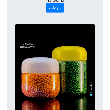
کد کالا:
113
جزئیات