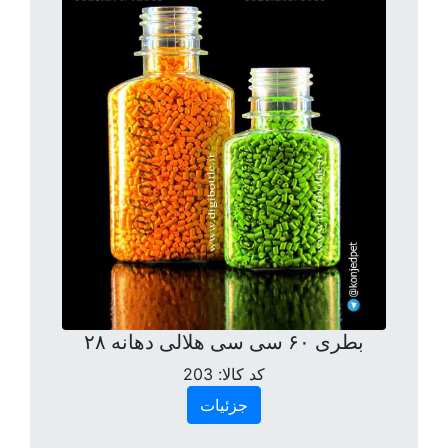
بطری ۶۰ سی سی هلالی دهانه ۲۸
کد کالا:
203
جزئیات