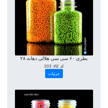
بطری ۶۰ سی سی هلالی دهانه ۲۸
کد کالا:
203
جزئیات