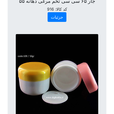
جار ۶۵ سی سی تخم مرغی دهانه ۵۵
کد کالا:
916
جزئیات