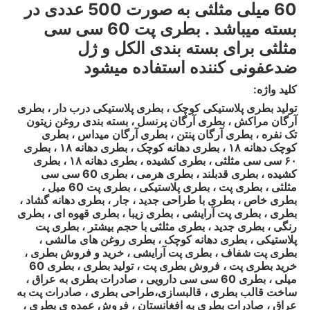
60 میلی مثلثی به صورت 500 عددی در
بسته میباشد . بطری پت 60 سی سی
مثلثی برای بسته بندی الکل و ژل
ضدعفونی کننده استفاده میشود
:کلید واژه
تولید بطری پلاستیکی کوچک ، بطری پلاستیکی درب دار ، بطری
آرگان مراکش ، بطری آرگان پرنسل ، بسته بندی روغن زیتون
تک نفره ، بطری آرگان پنتن ، بطری آرگان میداس ، بطری
کوچک دهانه
۱۸
، بطری دهانه کوچک ، بطری دهانه
۱۸
، بطری
۶۰
سی سی مثلثی ، بطری کشیده ، بطری دهانه
۱۸
، بطری
کشیده ، بطری قدبلند ، بطری هرمی ، بطری 60 سی سی
مثلثی ، بطری پت ، بطری پلاستیکی ، بطری پت 60 میل ،
بطری خاص ، بطری با طراحی جدید ، جار ، بطری دهانه گشاد ،
بطری ، بطری پت آرایشی ، بطری زیبا ، بطری قهوه ای ، بطری
رنگی ، بطری جدید ، بطری مثلثی با حجم بیشتر ، بطری پت
پلاستیکی ، بطری دهانه کوچک ، بطری روغن های مالشی ،
بطری پت شفاف ، بطری پت آرایشی ، خرید و فروش بطری ،
خرید بطری پت ، فروش بطری پت ، تولید بطری ، بطری 60
میلی ، بطری 60 سی سی دارویی ، صادرات بطری به عراق ،
ساخت قالب بطری ، قالبسازی،طراحی بطری ، صادرات پت به
عراق ، صادرات بطری به افغانستان ، فروش عمده ی بطری ،