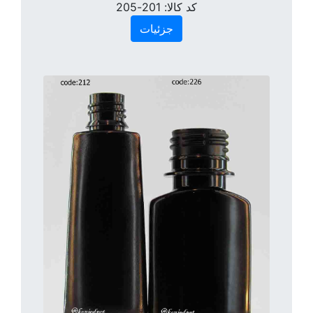
کد کالا:
201-205
جزئیات