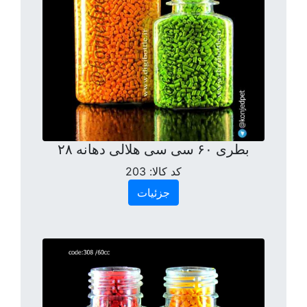
بطری ۶۰ سی سی هلالی دهانه ۲۸
کد کالا:
203
جزئیات