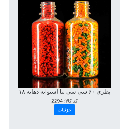
بطری ۶۰ سی سی بتا استوانه دهانه ۱۸
کد کالا:
2294
جزئیات