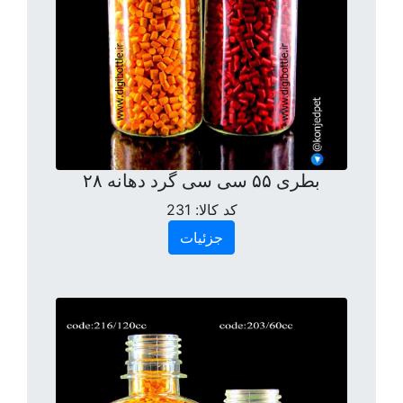
بطری ۵۵ سی سی گرد دهانه ۲۸
کد کالا:
231
جزئیات