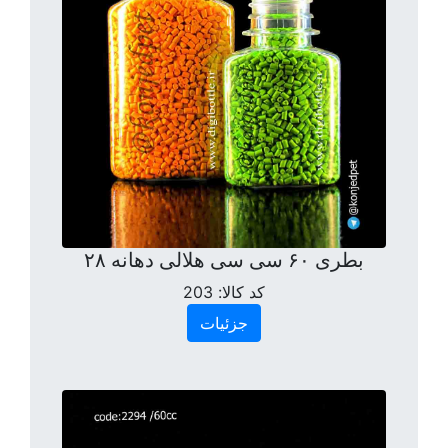
بطری ۶۰ سی سی هلالی دهانه ۲۸
کد کالا:
203
جزئیات